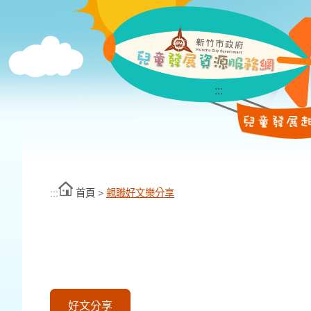
跳
到
主
要
:::
內
容
區
塊
:::
首頁
>
親職好文樂分享
好文分享